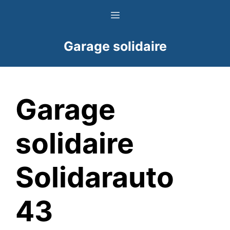
Aller
Menu
au
contenu
Garage solidaire
Garage
solidaire
Solidarauto
43