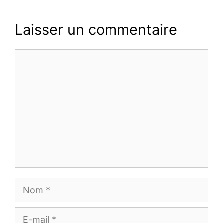
Laisser un commentaire
Commentaire
Nom
E-