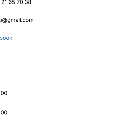
 21 65 70 38
mob@gmail.com
ebook
:00
:00